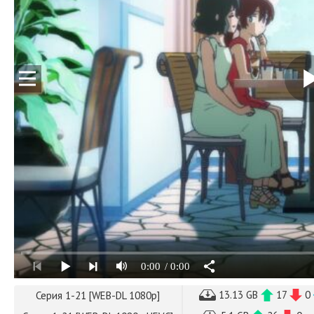
0:00
/ 0:00
13.13 GB
17
0
Серия 1-21 [WEB-DL 1080p]