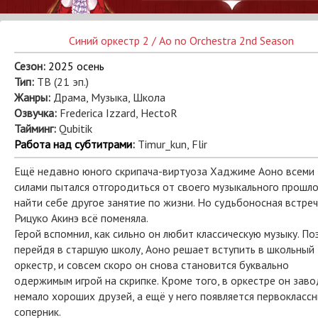
Синий оркестр 2 / Ao no Orchestra 2nd Season
Сезон:
2025 осень
Тип:
ТВ (21 эп.)
Жанры:
Драма, Музыка, Школа
Озвучка:
Frederica Izzard, HectoR
Тайминг:
Qubitik
Работа над субтитрами
:
Timur_kun, Flir
Ещё недавно юного скрипача-виртуоза Хаджиме Аоно всеми
силами пытался отгородиться от своего музыкального прошло
найти себе другое занятие по жизни. Но судьбоносная встреч
Рицуко Акинэ всё поменяла.
Герой вспомнил, как сильно он любит классическую музыку. По
перейдя в старшую школу, Аоно решает вступить в школьный
оркестр, и совсем скоро он снова становится буквально
одержимым игрой на скрипке. Кроме того, в оркестре он зав
немало хороших друзей, а ещё у него появляется первокласс
соперник.